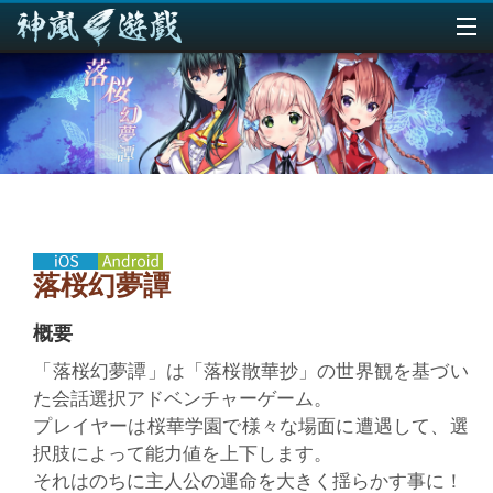
Celad Taiwan Inc.
採用情報
お問い合わせ
落桜幻夢譚
概要
「落桜幻夢譚」は「落桜散華抄」の世界観を基づい
た会話選択アドベンチャーゲーム。
プレイヤーは桜華学園で様々な場面に遭遇して、選
択肢によって能力値を上下します。
それはのちに主人公の運命を大きく揺らかす事に！