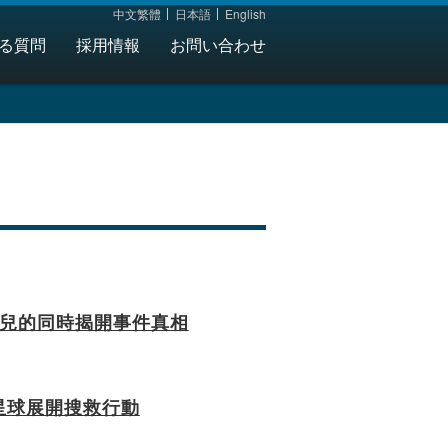
中文繁體
日本語
English
aiwan I
る質問
採用情報
お問い合わせ
尋女兒的同時揭開事件真相
生物星球展開搜救行動