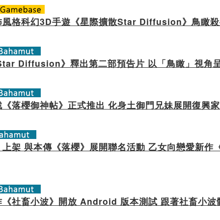
風格科幻3D手遊《星際擴散Star Diffusion》鳥
tar Diffusion》釋出第二部預告片 以「鳥瞰」視
《落櫻御神帖》正式推出 化身土御門兄妹展開復興家族
上架 與本傳《落櫻》展開聯名活動 乙女向戀愛新作《落櫻 D
《社畜小波》開放 Android 版本測試 跟著社畜小波