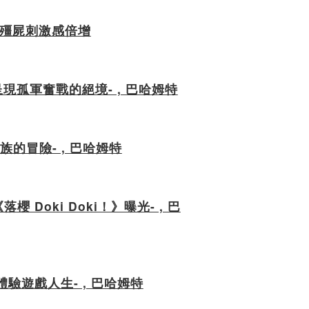
瞰殺殭屍刺激感倍增
角呈現孤軍奮戰的絕境- , 巴哈姆特
的冒險- , 巴哈姆特
oki Doki！》曝光- , 巴
體驗遊戲人生- , 巴哈姆特