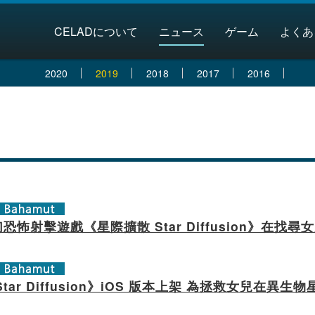
Celad T
CELADについて
ニュース
ゲーム
よくあ
2020
2019
2018
2017
2016
恐怖射擊遊戲《星際擴散 Star Diffusion》在找
tar Diffusion》iOS 版本上架 為拯救女兒在異